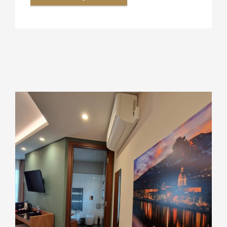
Cassaforte
Bollitore acqua
Macchina caffè a cialde
Aria climatizzata
Frigo