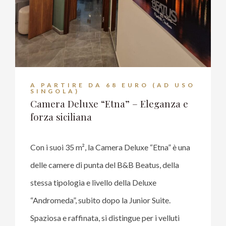
Wi-fi
Tv LCD
A PARTIRE DA 68 EURO (AD USO
Bagno in camera
SINGOLA)
Camera Deluxe “Etna” – Eleganza e
forza siciliana
Kit cortesia
Con i suoi 35 m², la Camera Deluxe “Etna” è una
delle camere di punta del B&B Beatus, della
stessa tipologia e livello della Deluxe
“Andromeda”, subito dopo la Junior Suite.
Spaziosa e raffinata, si distingue per i velluti