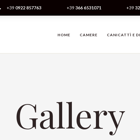
+39
0922 857763
+39
366 6531071
+39
32
HOME
CAMERE
CANICATTÌ E D
Gallery